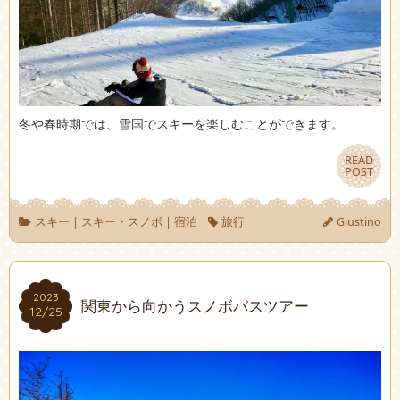
冬や春時期では、雪国でスキーを楽しむことができます。
READ
READ
POST
POST
スキー
|
スキー・スノボ
|
宿泊
旅行
Giustino
2023
2023
関東から向かうスノボバスツアー
12/25
12/25