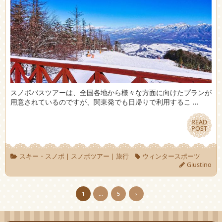
スノボバスツアーは、全国各地から様々な方面に向けたプランが
用意されているのですが、関東発でも日帰りで利用するこ …
READ
READ
POST
POST
スキー・スノボ
|
スノボツアー
|
旅行
ウィンタースポーツ
Giustino
1
…
5
›