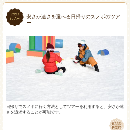
2023
2023
安さか速さを選べる日帰りのスノボのツア
12/25
12/25
ー
日帰りでスノボに行く方法としてツアーを利用すると、安さか速
さを追求することが可能です。
READ
READ
POST
POST