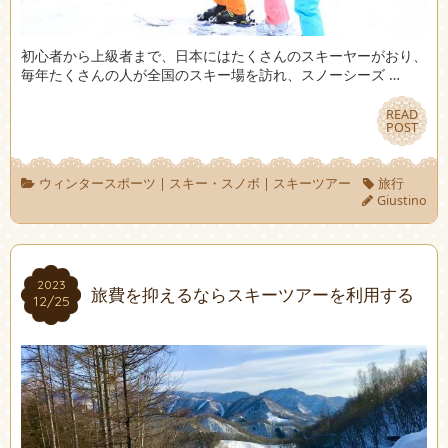
初心者から上級者まで、日本にはたくさんのスキーヤーがおり、
毎年たくさんの人が全国のスキー場を訪れ、スノーシーズ …
READ
READ
POST
POST
ウィンタースポーツ
|
スキー・スノボ
|
スキーツアー
旅行
Giustino
2023
2023
旅費を抑えるならスキーツアーを利用する
12/25
12/25