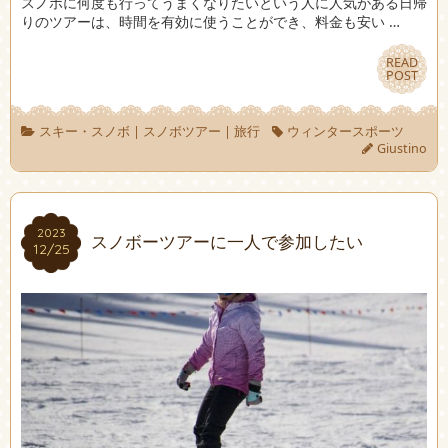
スノボに何度も行ってうまくなりたいという人に人気がある日帰
りのツアーは、時間を有効に使うことができ、料金も安い …
READ
READ
POST
POST
スキー・スノボ
|
スノボツアー
|
旅行
ウィンタースポーツ
Giustino
2023
2023
スノボーツアーに一人で参加したい
12/25
12/25