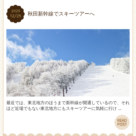
2023
2023
秋田新幹線でスキーツアーへ
12/25
12/25
最近では、東北地方のほうまで新幹線が開通しているので、それ
ほど近場でもない東北地方にもスキーツアーに気軽に行け …
READ
READ
POST
POST