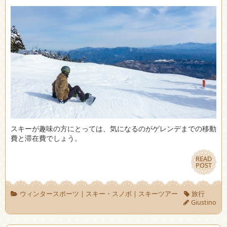
スキーが趣味の方にとっては、気になるのがゲレンデまでの移動
費と滞在費でしょう。
READ
READ
POST
POST
ウィンタースポーツ
|
スキー・スノボ
|
スキーツアー
旅行
Giustino