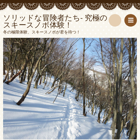
ソリッドな冒険者たち- 究極の
スキースノボ体験！
検
冬の極限体験、スキースノボが君を待つ！
索