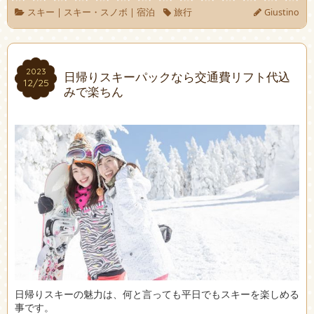
スキー
|
スキー・スノボ
|
宿泊
旅行
Giustino
2023
2023
日帰りスキーパックなら交通費リフト代込
12/25
12/25
みで楽ちん
日帰りスキーの魅力は、何と言っても平日でもスキーを楽しめる
事です。